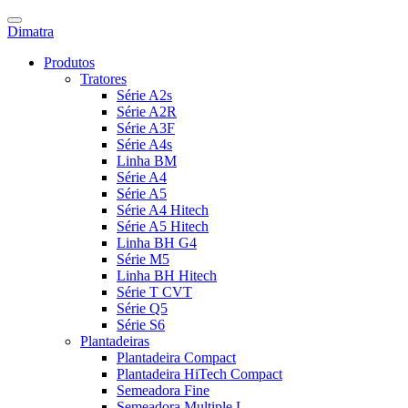
Dimatra
Produtos
Tratores
Série A2s
Série A2R
Série A3F
Série A4s
Linha BM
Série A4
Série A5
Série A4 Hitech
Série A5 Hitech
Linha BH G4
Série M5
Linha BH Hitech
Série T CVT
Série Q5
Série S6
Plantadeiras
Plantadeira Compact
Plantadeira HiTech Compact
Semeadora Fine
Semeadora Multiple L