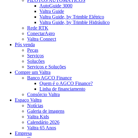
PILOTOS AUTOMÁTICOS
AutoGuide 3000
Valtra Guide
Valtra Guide, by Trimble Elétrico
Valtra Guide, by Trimble Hidráulico
Rede RTK
ConectarAgro
Valtra Connect
Pós venda
Peças
Serviços
Soluções
Serviços e Soluções
Compre um Valtra
Banco AGCO Finance
Quem é o AGCO Finance?
Linha de financiamento
Consórcio Valtra
Espaço Valtra
Notícias
Galeria de imagens
Valtra Kids
Calendário 2026
Valtra 65 Anos
Empresa