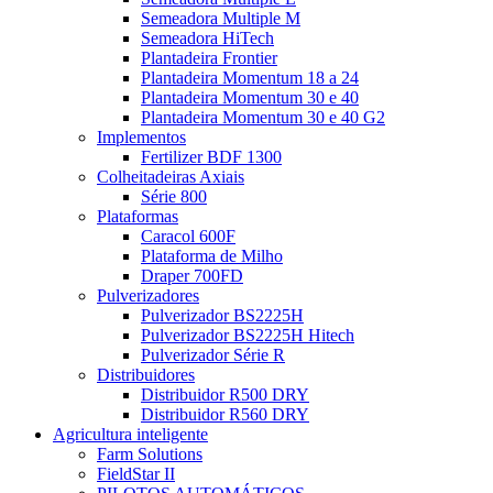
Semeadora Multiple M
Semeadora HiTech
Plantadeira Frontier
Plantadeira Momentum 18 a 24
Plantadeira Momentum 30 e 40
Plantadeira Momentum 30 e 40 G2
Implementos
Fertilizer BDF 1300
Colheitadeiras Axiais
Série 800
Plataformas
Caracol 600F
Plataforma de Milho
Draper 700FD
Pulverizadores
Pulverizador BS2225H
Pulverizador BS2225H Hitech
Pulverizador Série R
Distribuidores
Distribuidor R500 DRY
Distribuidor R560 DRY
Agricultura inteligente
Farm Solutions
FieldStar II